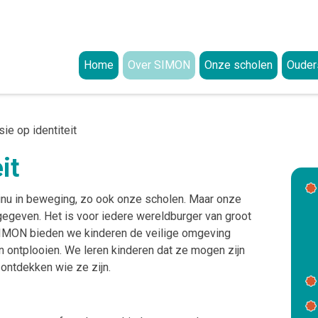
Home
Over SIMON
Onze scholen
Ouder
Missie en visie
Aanme
Visie op onderwijs
Onze waarden
Ouderp
sie op identiteit
Visie op identiteit
Organisatie
Kwalit
it
Worden wie je bent
College van Bestuur (CvB)
Privacy
Klacht
Bestuursbureau
Privacyreglement
Documenten
Intere
tinu in beweging, zo ook onze scholen. Maar onze
Raad van Toezicht (RvT)
Uitleg rechten van ouders en procedure u
Strategisch beleidsplan
ANBI-Status
n gegeven. Het is voor iedere wereldburger van groot
 SIMON bieden we kinderen de veilige omgeving
GMR
Uitleg over responsible disclosure
Jaarverslagen
n ontplooien. We leren kinderen dat ze mogen zijn
Meldingsformulier beveiligingsincidente
Integriteitscode
 ontdekken wie ze zijn.
Klokkenluidersregeling