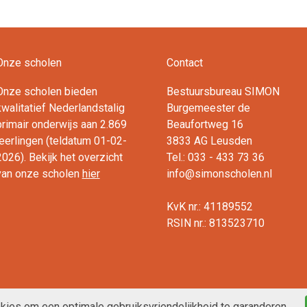
Lees verder
Onze scholen
Contact
Onze scholen bieden
Bestuursbureau SIMON
kwalitatief Nederlandstalig
Burgemeester de
primair onderwijs aan 2.869
Beaufortweg 16
leerlingen (teldatum 01-02-
3833 AG Leusden
2026). Bekijk het overzicht
Tel.: 033 - 433 73 36
van onze scholen
hier
info@simonscholen.nl
KvK nr.: 41189552
RSIN nr.: 813523710
ies om een optimale gebruiksvriendelijkheid te garanderen.