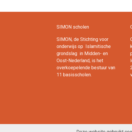
Lees verder
SIMON scholen
SIMON, de Stichting voor
onderwijs op Islamitische
ok
ouTube
LinkedIn
grondslag in Midden- en
Oost-Nederland, is het
overkoepelende bestuur van
11 basisscholen.
Deze website gebruikt cook