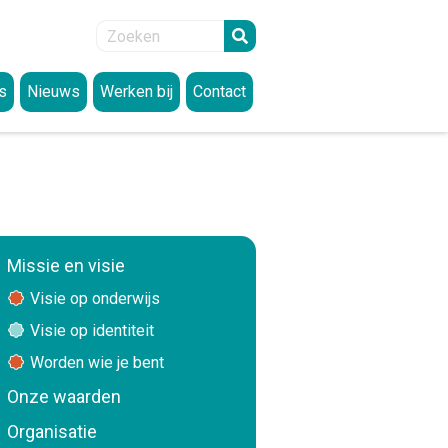
s
Nieuws
Werken bij
Contact
lden
Vacatures
articipatie
SIMON academie
eit
enregeling
ssante links
Missie en visie
Visie op onderwijs
itoefenen rechten
Visie op identiteit
Worden wie je bent
n en datalekken
Onze waarden
Organisatie