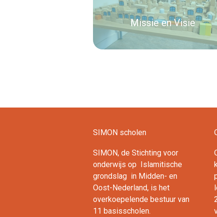
Missie en Visie
Lees verder
SIMON scholen
SIMON, de Stichting voor
onderwijs op Islamitische
ok
ouTube
LinkedIn
grondslag in Midden- en
Oost-Nederland, is het
overkoepelende bestuur van
11 basisscholen.