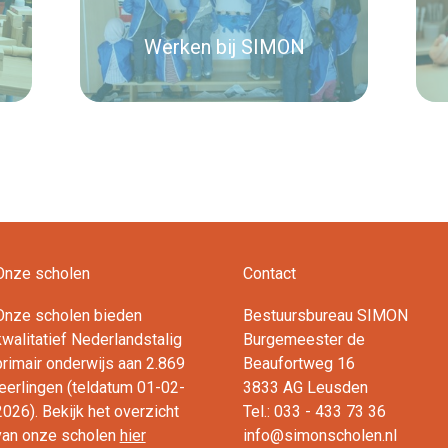
Werken bij SIMON
Lees verder
Onze scholen
Contact
Onze scholen bieden
Bestuursbureau SIMON
kwalitatief Nederlandstalig
Burgemeester de
primair onderwijs aan 2.869
Beaufortweg 16
leerlingen (teldatum 01-02-
3833 AG Leusden
2026). Bekijk het overzicht
Tel.: 033 - 433 73 36
van onze scholen
hier
info@simonscholen.nl