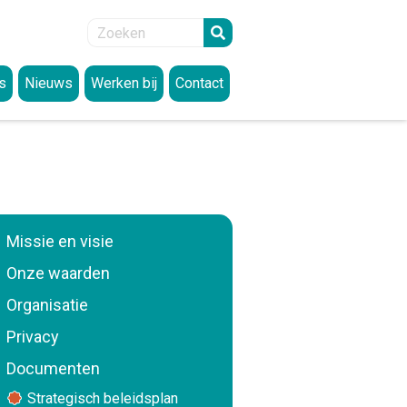
s
Nieuws
Werken bij
Contact
lden
Vacatures
articipatie
SIMON academie
eit
enregeling
ssante links
Missie en visie
itoefenen rechten
Onze waarden
Organisatie
Privacy
n en datalekken
Documenten
Strategisch beleidsplan