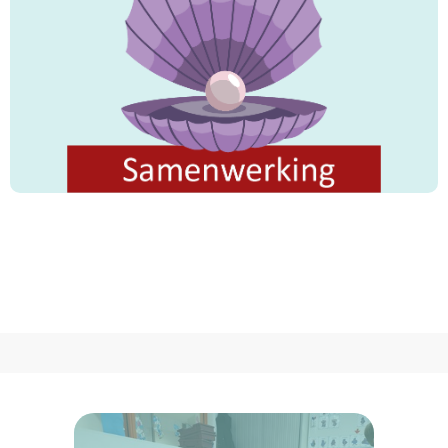
"Ieder heeft een richting waarheen hij zich wendt.
Wedijvert dan met elkaar in goede daden. Waar
jullie ook zijn, God zal jullie tezamen brengen. God
is almachtig."