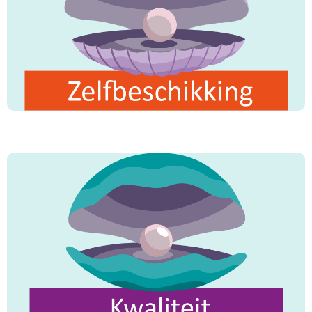
Reinheid
is de helft van het geloof."
"
Kennis
vergaren is een plicht voor iedere
"
moslim."