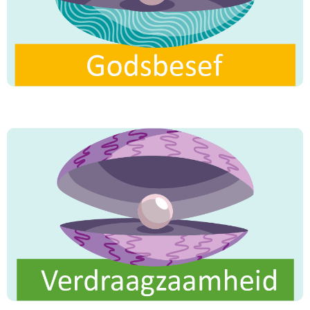
Allâh
is een verloren daad."
"Allâh is zachtmoedig en houdt van
zachtmoedigheid."