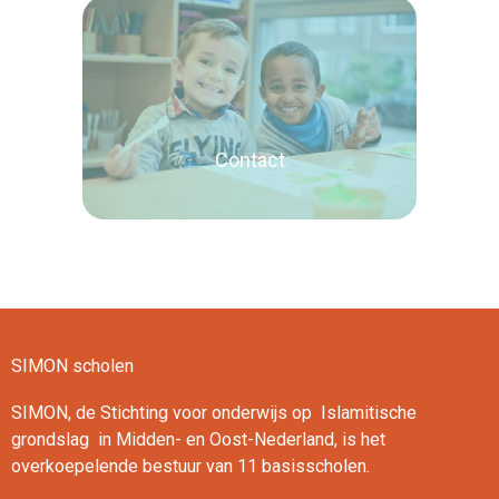
Lees verder
Contact
SIMON scholen
Lees verder
SIMON, de Stichting voor onderwijs op Islamitische
grondslag in Midden- en Oost-Nederland, is het
overkoepelende bestuur van 11 basisscholen.