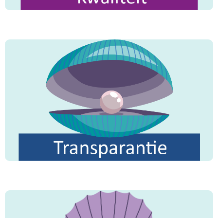
"Kijk niet neer op de minste van de goede daden,
al is het maar glimlachen naar je broeder als je
hem tegenkomt."