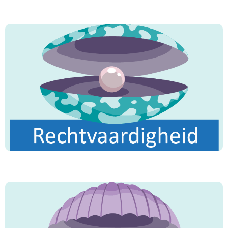
"De meest geliefden onder jullie voor mij hebben
de beste manieren, helpen anderen, hebben de
ander lief en zijn geliefd bij anderen."