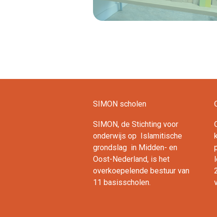
Lees verder
SIMON scholen
SIMON, de Stichting voor
onderwijs op Islamitische
ok
ouTube
LinkedIn
grondslag in Midden- en
Oost-Nederland, is het
overkoepelende bestuur van
11 basisscholen.