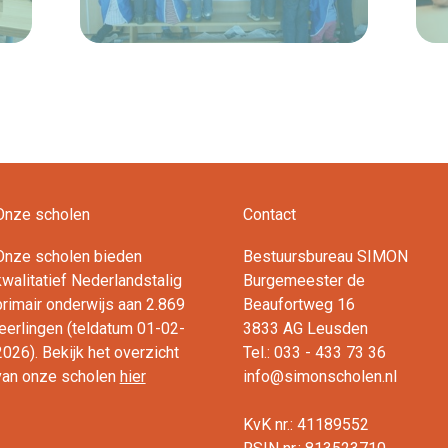
Lees verder
Onze scholen
Contact
Onze scholen bieden
Bestuursbureau SIMON
kwalitatief Nederlandstalig
Burgemeester de
primair onderwijs aan 2.869
Beaufortweg 16
leerlingen (teldatum 01-02-
3833 AG Leusden
2026). Bekijk het overzicht
Tel.: 033 - 433 73 36
van onze scholen
hier
info@simonscholen.nl
KvK nr.: 41189552