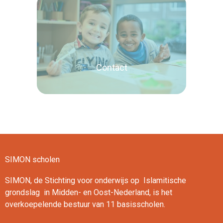
Lees verder
Contact
SIMON scholen
Lees verder
SIMON, de Stichting voor onderwijs op Islamitische
grondslag in Midden- en Oost-Nederland, is het
overkoepelende bestuur van 11 basisscholen.