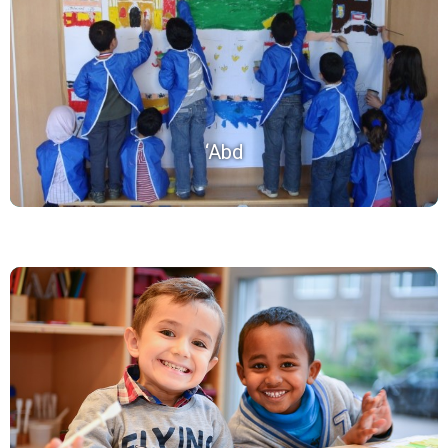
Wij vinden het belangrijk om de leerlingen te leren over
Allâh (de Schepper) en hen te leren hoe je een relatie
met Hem kunt hebben door gehoorzaam te zijn aan Zijn
Woord. Door de leerlingen te helpen hierbij stil te staan,
helpen wij hen te ‘worden wie ze zijn’.
‘Abd
Galîfa
Door kinderen al op jonge leeftijd op een positieve
manier te laten nadenken over hun identiteit, geven wij
hen een stevige basis mee. Dat helpt kinderen om in de
rest van hun leven - vanuit hun geloof - de wereld te
verkennen, anderen te ontmoeten en waarden te delen.
Het helpt de kinderen op te groeien tot (zelf)bewuste,