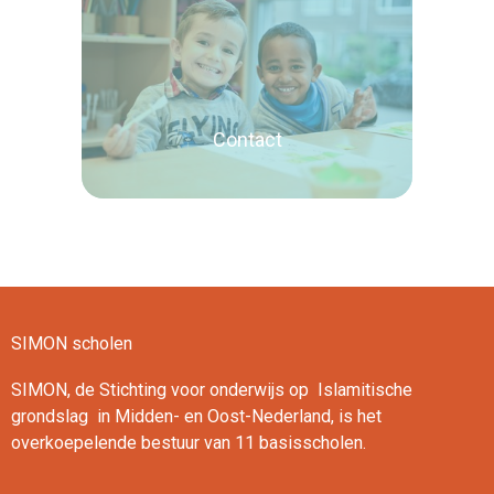
Lees verder
Contact
SIMON scholen
Lees verder
SIMON, de Stichting voor onderwijs op Islamitische
grondslag in Midden- en Oost-Nederland, is het
overkoepelende bestuur van 11 basisscholen.