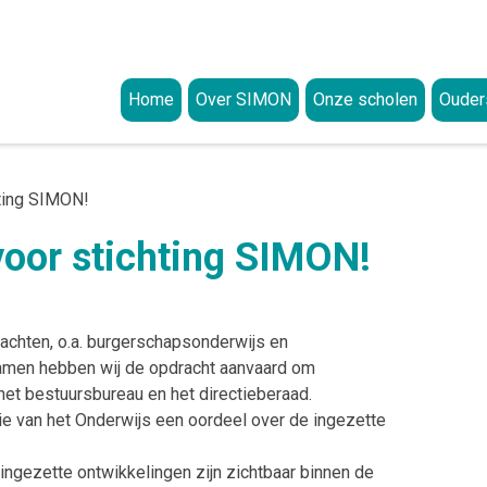
Home
Over SIMON
Onze scholen
Ouder
Missie en visie
Aanme
Visie op onderwijs
Onze waarden
Ouderp
ting SIMON!
Visie op identiteit
Organisatie
Kwalit
oor stichting SIMON!
Worden wie je bent
College van Bestuur (CvB)
Privacy
Klacht
Bestuursbureau
Privacyreglement
Documenten
Intere
Raad van Toezicht (RvT)
Uitleg rechten van ouders en procedure u
Strategisch beleidsplan
ANBI-Status
rachten, o.a. burgerschapsonderwijs en
GMR
Uitleg over responsible disclosure
Jaarverslagen
Samen hebben wij de opdracht aanvaard om
het bestuursbureau en het directieberaad.
Meldingsformulier beveiligingsincidente
Integriteitscode
e van het Onderwijs een oordeel over de ingezette
Klokkenluidersregeling
ingezette ontwikkelingen zijn zichtbaar binnen de