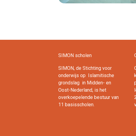
Lees verder
SIMON scholen
SIMON, de Stichting voor
onderwijs op Islamitische
ok
ouTube
LinkedIn
grondslag in Midden- en
Oost-Nederland, is het
overkoepelende bestuur van
11 basisscholen.