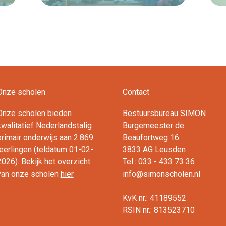
Lees verder
Onze scholen
Contact
Onze scholen bieden
Bestuursbureau SIMON
kwalitatief Nederlandstalig
Burgemeester de
primair onderwijs aan 2.869
Beaufortweg 16
leerlingen (teldatum 01-02-
3833 AG Leusden
2026). Bekijk het overzicht
Tel.: 033 - 433 73 36
van onze scholen
hier
info@simonscholen.nl
KvK nr.: 41189552
RSIN nr.: 813523710